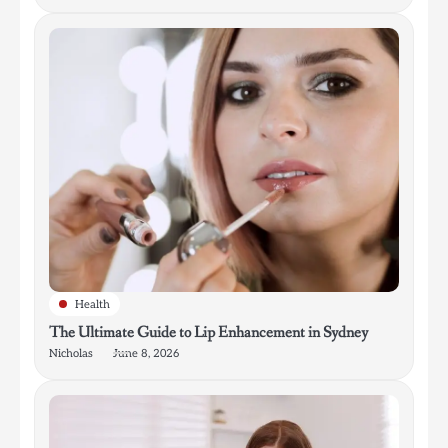
Health
The Ultimate Guide to Lip Enhancement in Sydney
Nicholas
June 8, 2026