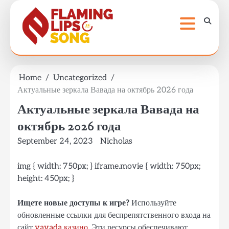
Skip
to
content
Home
Uncategorized
Актуальные зеркала Вавада на октябрь 2026 года
Актуальные зеркала Вавада на
октябрь 2026 года
September 24, 2023
Nicholas
img { width: 750px; } iframe.movie { width: 750px;
height: 450px; }
Ищете новые доступы к игре?
Используйте
обновленные ссылки для беспрепятственного входа на
сайт
vavada казино
. Эти ресурсы обеспечивают