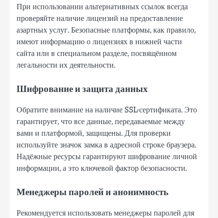
При использовании альтернативных ссылок всегда
проверяйте наличие лицензий на предоставление
азартных услуг. Безопасные платформы, как правило,
имеют информацию о лицензиях в нижней части
сайта или в специальном разделе, посвящённом
легальности их деятельности.
Шифрование и защита данных
Обратите внимание на наличие SSL-сертификата. Это
гарантирует, что все данные, передаваемые между
вами и платформой, защищены. Для проверки
используйте значок замка в адресной строке браузера.
Надёжные ресурсы гарантируют шифрование личной
информации, а это ключевой фактор безопасности.
Менеджеры паролей и анонимность
Рекомендуется использовать менеджеры паролей для