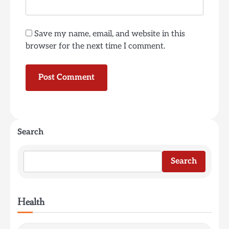
Save my name, email, and website in this
browser for the next time I comment.
Search
Search
Health