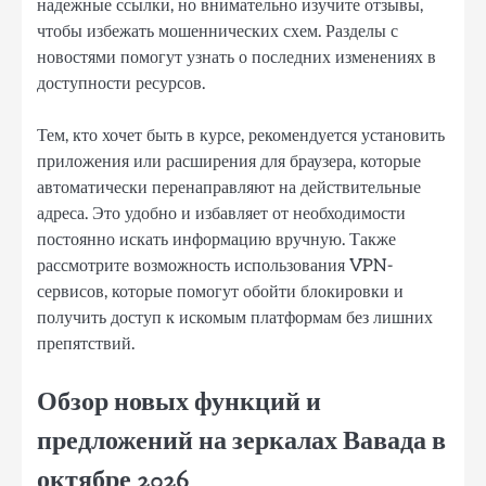
надежные ссылки, но внимательно изучите отзывы,
чтобы избежать мошеннических схем. Разделы с
новостями помогут узнать о последних изменениях в
доступности ресурсов.
Тем, кто хочет быть в курсе, рекомендуется установить
приложения или расширения для браузера, которые
автоматически перенаправляют на действительные
адреса. Это удобно и избавляет от необходимости
постоянно искать информацию вручную. Также
рассмотрите возможность использования VPN-
сервисов, которые помогут обойти блокировки и
получить доступ к искомым платформам без лишних
препятствий.
Обзор новых функций и
предложений на зеркалах Вавада в
октябре 2026